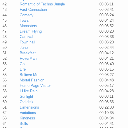
42
Romantic of Techno Jungle
00:03:11
43
Fast Connection
00:03:41
44
Comedy
00:03:24
45
Tears
00:04:24
46
Monastery
00:03:52
47
Dream Flying
00:03:20
48
Carnival
00:03:36
49
Town hall
00:03:20
50
June
00:02:44
51
Breakfast
00:04:12
52
RoverMan
00:04:21
53
Go
00:03:40
54
Life
00:05:15
55
Believe Me
00:03:27
56
Mortal Fashion
00:04:48
57
Home Page Visitor
00:05:17
58
I Like Rain
00:04:28
59
Sunlight
00:03:11
60
Old disk
00:03:36
61
Dimensions
00:22:30
62
Variations
00:10:35
63
Kindness
00:04:34
64
Bells
00:04:41