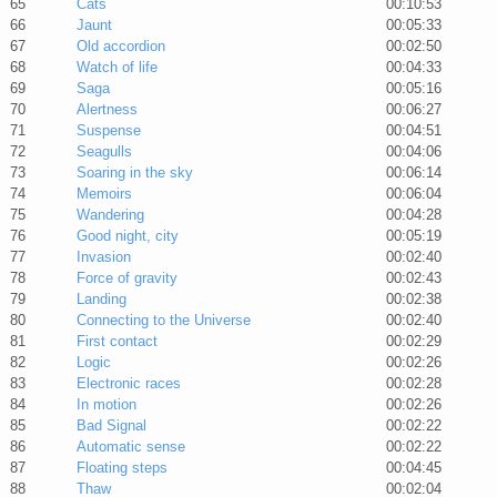
65
Cats
00:10:53
66
Jaunt
00:05:33
67
Old accordion
00:02:50
68
Watch of life
00:04:33
69
Saga
00:05:16
70
Alertness
00:06:27
71
Suspense
00:04:51
72
Seagulls
00:04:06
73
Soaring in the sky
00:06:14
74
Memoirs
00:06:04
75
Wandering
00:04:28
76
Good night, city
00:05:19
77
Invasion
00:02:40
78
Force of gravity
00:02:43
79
Landing
00:02:38
80
Connecting to the Universe
00:02:40
81
First contact
00:02:29
82
Logic
00:02:26
83
Electronic races
00:02:28
84
In motion
00:02:26
85
Bad Signal
00:02:22
86
Automatic sense
00:02:22
87
Floating steps
00:04:45
88
Thaw
00:02:04