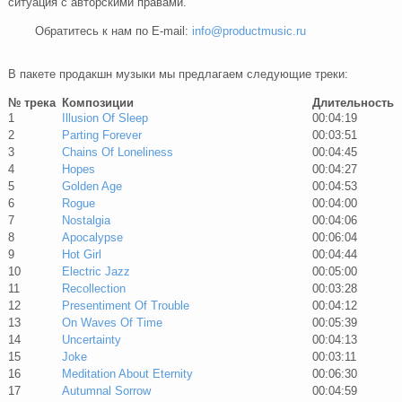
ситуация с авторскими правами.
Обратитесь к нам по E-mail:
info@productmusic.ru
В пакете продакшн музыки мы предлагаем следующие треки:
№ трека
Композиции
Длительность
1
Illusion Of Sleep
00:04:19
2
Parting Forever
00:03:51
3
Chains Of Loneliness
00:04:45
4
Hopes
00:04:27
5
Golden Age
00:04:53
6
Rogue
00:04:00
7
Nostalgia
00:04:06
8
Apocalypse
00:06:04
9
Hot Girl
00:04:44
10
Electric Jazz
00:05:00
11
Recollection
00:03:28
12
Presentiment Of Trouble
00:04:12
13
On Waves Of Time
00:05:39
14
Uncertainty
00:04:13
15
Joke
00:03:11
16
Meditation About Eternity
00:06:30
17
Autumnal Sorrow
00:04:59