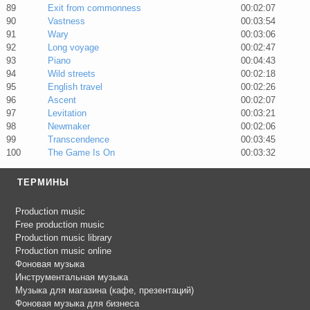
89
Exit from commonness
00:02:07
90
Vastness
00:03:54
91
Wary
00:03:06
92
Long voyage
00:02:47
93
Piano
00:04:43
94
Wild streets
00:02:18
95
English travel
00:02:26
96
Ascent
00:02:07
97
Levitation
00:03:21
98
Newmaker
00:02:06
99
Transcendence
00:03:45
100
The Game Is On
00:03:32
ТЕРМИНЫ
Production music
Free production music
Production music library
Production music online
Фоновая музыка
Инструментальная музыка
Музыка для магазина (кафе, презентаций)
Фоновая музыка для бизнеса