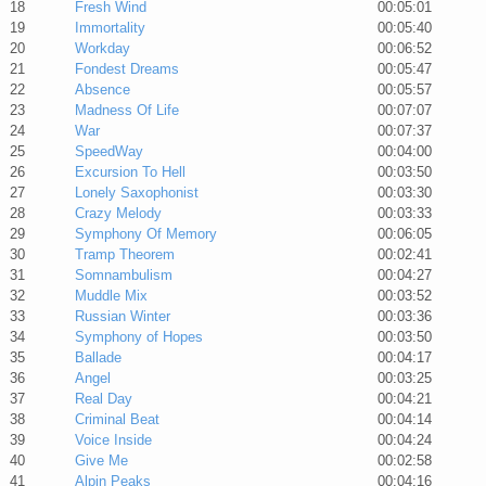
18
Fresh Wind
00:05:01
19
Immortality
00:05:40
20
Workday
00:06:52
21
Fondest Dreams
00:05:47
22
Absence
00:05:57
23
Madness Of Life
00:07:07
24
War
00:07:37
25
SpeedWay
00:04:00
26
Excursion To Hell
00:03:50
27
Lonely Saxophonist
00:03:30
28
Crazy Melody
00:03:33
29
Symphony Of Memory
00:06:05
30
Tramp Theorem
00:02:41
31
Somnambulism
00:04:27
32
Muddle Mix
00:03:52
33
Russian Winter
00:03:36
34
Symphony of Hopes
00:03:50
35
Ballade
00:04:17
36
Angel
00:03:25
37
Real Day
00:04:21
38
Criminal Beat
00:04:14
39
Voice Inside
00:04:24
40
Give Me
00:02:58
41
Alpin Peaks
00:04:16