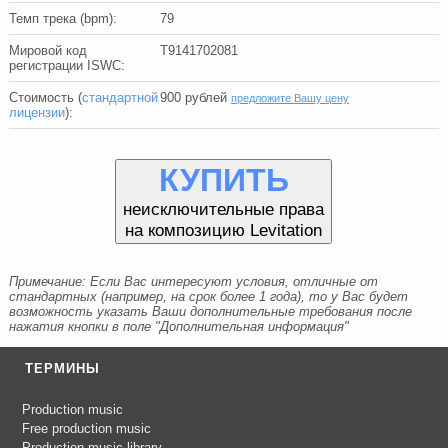
Темп трека (bpm):
79
Мировой код
T9141702081
регистрации ISWC:
Стоимость (
стандартной
900
рублей
предложите Вашу цену
лицензии
):
КУПИТЬ
неисключительные права
на композицию Levitation
Примечание: Если Вас интересуют условия, отличные от
стандартных (например, на срок более 1 года), то у Вас будет
возможность указать Ваши дополнительные требования после
нажатия кнопки в поле "Дополнительная информация"
ТЕРМИНЫ
Production music
Free production music
Production music library