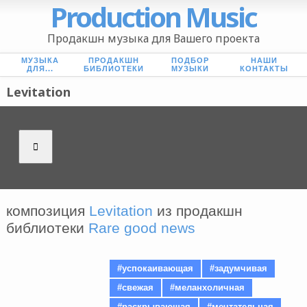
Production Music
Продакшн музыка для Вашего проекта
МУЗЫКА
ПРОДАКШН
ПОДБОР
НАШИ
ДЛЯ...
БИБЛИОТЕКИ
МУЗЫКИ
КОНТАКТЫ
Levitation
композиция
Levitation
из продакшн
библиотеки
Rare good news
#успокаивающая
#задумчивая
#свежая
#меланхоличная
#раскрывающая
#мечтательная