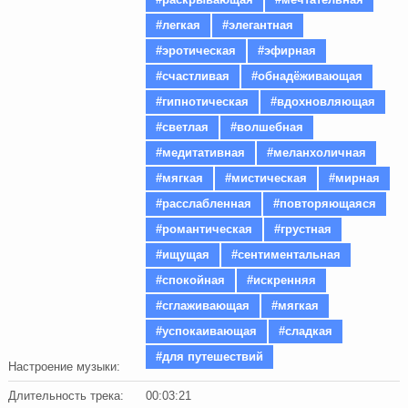
#легкая
#элегантная
#эротическая
#эфирная
#счастливая
#обнадёживающая
#гипнотическая
#вдохновляющая
#светлая
#волшебная
#медитативная
#меланхоличная
#мягкая
#мистическая
#мирная
#расслабленная
#повторяющаяся
#романтическая
#грустная
#ищущая
#сентиментальная
#спокойная
#искренняя
#сглаживающая
#мягкая
#успокаивающая
#сладкая
#для путешествий
Настроение музыки:
Длительность трека:
00:03:21