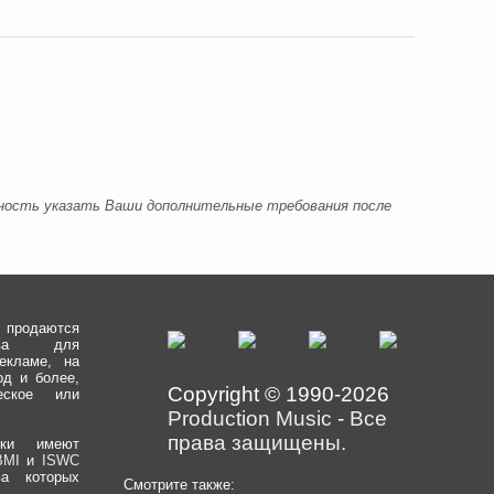
ожность указать Ваши дополнительные требования после
одаются
рава для
екламе, на
од и более,
Copyright © 1990-2026
еское или
Production Music
-
Все
права защищены.
еки имеют
BMI
и
ISWC
ва которых
Смотрите также: