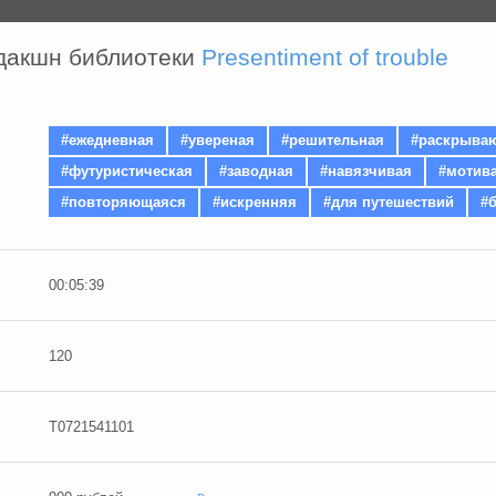
дакшн библиотеки
Presentiment of trouble
#ежедневная
#увереная
#решительная
#раскрыва
#футуристическая
#заводная
#навязчивая
#мотив
#повторяющаяся
#искренняя
#для путешествий
#
00:05:39
120
T0721541101