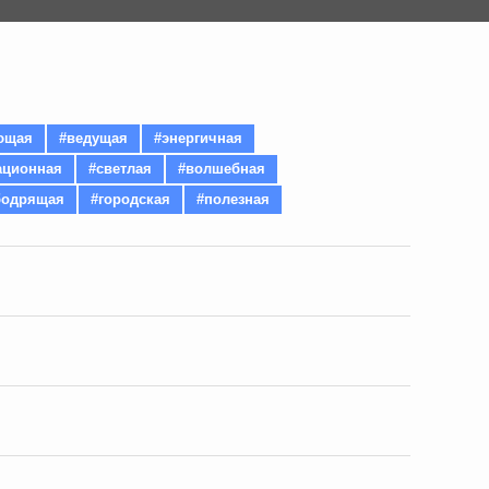
ющая
#ведущая
#энергичная
ационная
#светлая
#волшебная
бодрящая
#городская
#полезная