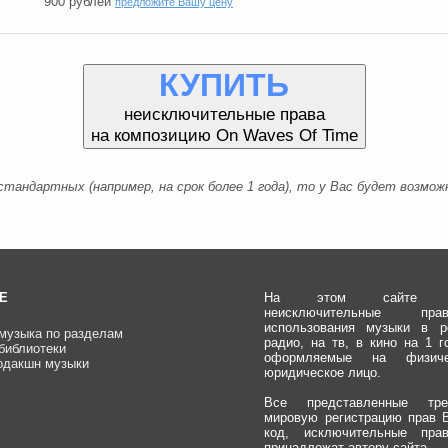
900
рублей
предложите Вашу цену
КУПИТЬ
неисключительные права
на композицию On Waves Of Time
тандартных (например, на срок более 1 года), то у Вас будет возм
Е
На этом сайте пр
неисключительные п
использования музыки в р
музыка по разделам
радио, на тв, в кино на 1 г
библиотеки
оформляемые на физич
одакшн музыки
юридическое лицо.
Все представленные тр
мировую регистрацию прав
код, исключительные пра
принадлежат автору сайта.