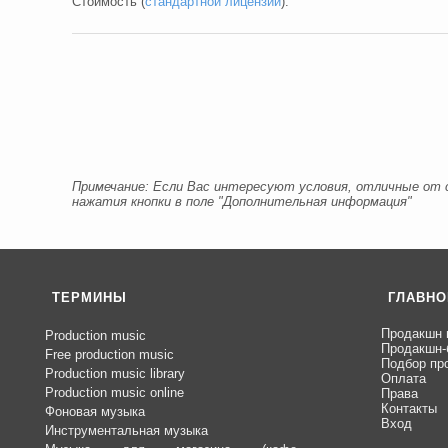
Стоимость (
стандартной лицензии
):
Примечание: Если Вас интересуют условия, отличные от с
нажатия кнопки в поле "Дополнительная информация"
ТЕРМИНЫ
ГЛАВНО
Продакшн 
Production music
Продакшн-
Free production music
Подбор пр
Production music library
Оплата
Production music online
Права
Контакты
Фоновая музыка
Вход
Инструментальная музыка