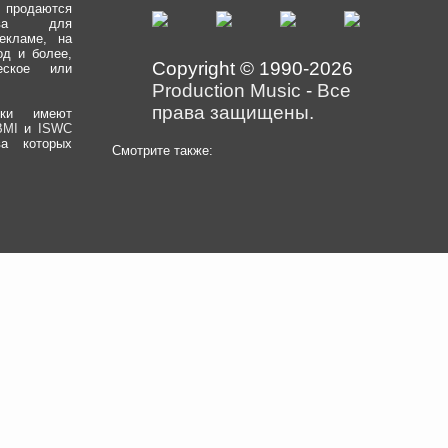
одаются
рава для
екламе, на
од и более,
Copyright © 1990-2026
еское или
Production Music
-
Все
права защищены.
еки имеют
BMI
и
ISWC
ва которых
Смотрите также: