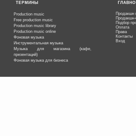
ТЕРМИНЫ
ГЛАВНО
Продакшн 
Production music
Продакшн-
Free production music
Подбор пр
Production music library
Оплата
Production music online
Права
Контакты
Фоновая музыка
Вход
Инструментальная музыка
Музыка для магазина (кафе,
презентаций)
Фоновая музыка для бизнеса