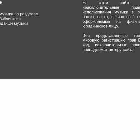
Е
На этом сайте пр
неисключительные п
использования музыки в р
музыка по разделам
радио, на тв, в кино на 1 г
библиотеки
оформляемые на физич
одакшн музыки
юридическое лицо.
Все представленные тр
мировую регистрацию прав
код, исключительные пра
принадлежат автору сайта.