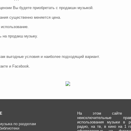
ицензии Вы будете приобретать с продакшн музыкой.
ования существенно меняется цена.
 использование.
ь на продакш музыку.
Вам выгодные условия и наиболее подходящий вариант.
акте и Facebook.
Е
На этом сайте пр
неисключительные п
использования музыки в р
музыка по разделам
радио, на тв, в кино на 1 г
библиотеки
оформляемые на физич