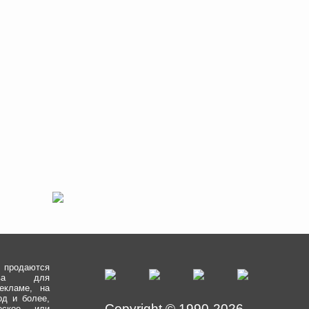
одаются
рава для
екламе, на
од и более,
Copyright © 1990-2026
еское или