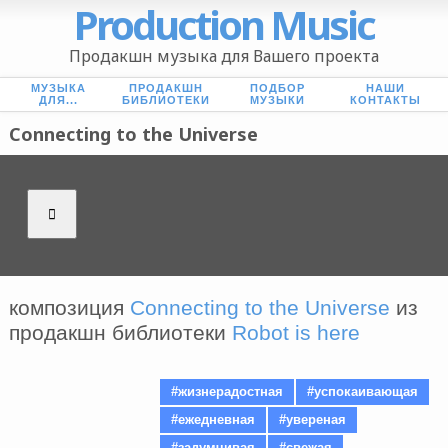
Production Music
Продакшн музыка для Вашего проекта
МУЗЫКА
ПРОДАКШН
ПОДБОР
НАШИ
ДЛЯ...
БИБЛИОТЕКИ
МУЗЫКИ
КОНТАКТЫ
Connecting to the Universe
композиция
Connecting to the Universe
из
продакшн библиотеки
Robot is here
#жизнерадостная
#успокаивающая
#ежедневная
#увереная
#задумчивая
#свежая