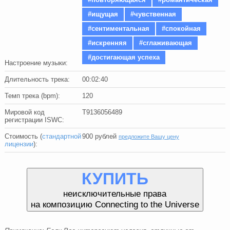
#ищущая
#чувственная
#сентиментальная
#спокойная
#искренняя
#сглаживающая
#достигающая успеха
Настроение музыки:
Длительность трека:
00:02:40
Темп трека (bpm):
120
Мировой код
T9136056489
регистрации ISWC:
Стоимость (
стандартной
900
рублей
предложите Вашу цену
лицензии
):
КУПИТЬ
неисключительные права
на композицию Connecting to the Universe