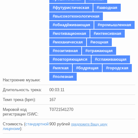
#футуристическая
#заводная
#высокотехнологичная
#обнадёживающая
#промышленная
#мотивационная
#интенсивная
#механическая
#мощная
#позитивная
#отражающая
#повторяющаяся
#сглаживающая
#мягкая
#бодрящая
#городская
#полезная
Настроение музыки:
Длительность трека:
00:03:11
Темп трека (bpm):
167
Мировой код
T0721541270
регистрации ISWC:
Стоимость (
стандартной
900
рублей
предложите Вашу цену
лицензии
):