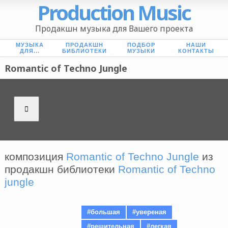
Production Music
Продакшн музыка для Вашего проекта
МУЗЫКА
ПРОДАКШН
ПОДБОР
НАШИ
ДЛЯ...
БИБЛИОТЕКИ
МУЗЫКИ
КОНТАКТЫ
Romantic of Techno Jungle
композиция
Romantic of Techno Jungle
из
продакшн библиотеки
Romantic of Techno
jungle
#большая
#увереная
#решительная
#легкая