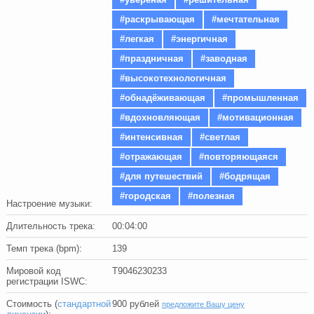
#раскрывающая
#мечтательная
#легкая
#энергичная
#праздничная
#заводная
#высокотехнологичная
#обнадёживающая
#промышленная
#вдохновляющая
#мотивационная
#интенсивная
#светлая
#отражающая
#повторяющаяся
#для путешествий
#бодрящая
#городская
#полезная
Настроение музыки:
Длительность трека:
00:04:00
Темп трека (bpm):
139
Мировой код
T9046230233
регистрации ISWC:
Стоимость (
стандартной
900
рублей
предложите Вашу цену