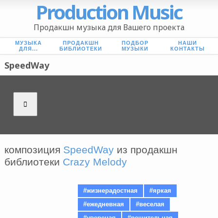
Production Music
Продакшн музыка для Вашего проекта
МУЗЫКА
ПРОДАКШН
ПОДБОР
НАШИ
ДЛЯ...
БИБЛИОТЕКИ
МУЗЫКИ
КОНТАКТЫ
SpeedWay
композиция
SpeedWay
из продакшн
библиотеки
Crazy Melody
#жизнерадостная
#яркая
#ежедневная
#веселая
#увереная
#решительная