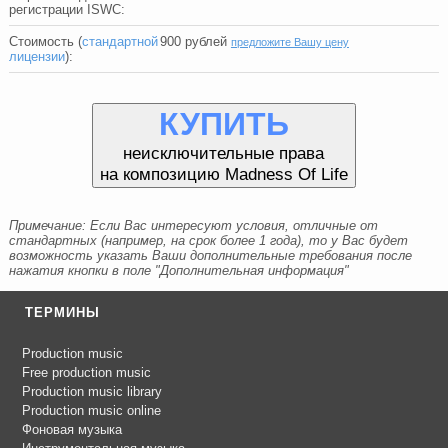
регистрации ISWC:
Стоимость (
стандартной
900
рублей
предложите Вашу цену
лицензии
):
КУПИТЬ
неисключительные права
на композицию Madness Of Life
Примечание: Если Вас интересуют условия, отличные от
стандартных (например, на срок более 1 года), то у Вас будет
возможность указать Ваши дополнительные требования после
нажатия кнопки в поле "Дополнительная информация"
ТЕРМИНЫ
Production music
Free production music
Production music library
Production music online
Фоновая музыка