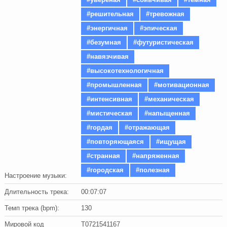
#решительная
#тревожная
#энергичная
#эпическая
#безумная
#футуристическая
#навязчивая
#высокотехнологичная
#промышленная
#мотивационная
#интенсивная
#механическая
#мистическая
#напыщенная
#гордая
#отражающая
#повторяющаяся
#ищущая
#странная
#напряженная
#городская
#полезная
Настроение музыки:
Длительность трека:
00:07:07
Темп трека (bpm):
130
Мировой код
T0721541167