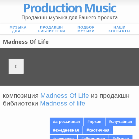
Production Music
Продакшн музыка для Вашего проекта
МУЗЫКА
ПРОДАКШН
ПОДБОР
НАШИ
ДЛЯ...
БИБЛИОТЕКИ
МУЗЫКИ
КОНТАКТЫ
Madness Of Life
композиция
Madness Of Life
из продакшн
библиотеки
Madness of life
#агрессивная
#яркая
#случайная
#ежедневная
#хаотичная
#увереная
#сбивчивая
#тёмная