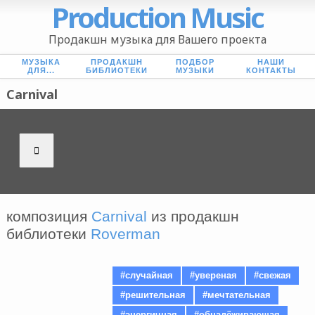
Production Music
Продакшн музыка для Вашего проекта
МУЗЫКА
ПРОДАКШН
ПОДБОР
НАШИ
ДЛЯ...
БИБЛИОТЕКИ
МУЗЫКИ
КОНТАКТЫ
Carnival
композиция
Carnival
из продакшн
библиотеки
Roverman
#случайная
#увереная
#свежая
#решительная
#мечтательная
#энергичная
#обнадёживающая