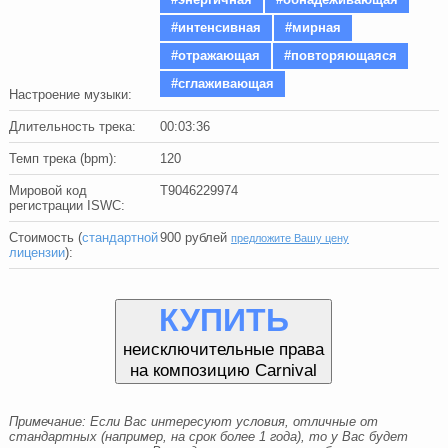
#интенсивная
#мирная
#отражающая
#повторяющаяся
#сглаживающая
Настроение музыки:
Длительность трека:
00:03:36
Темп трека (bpm):
120
Мировой код
T9046229974
регистрации ISWC:
Стоимость (
стандартной
900
рублей
предложите Вашу цену
лицензии
):
КУПИТЬ
неисключительные права
на композицию Carnival
Примечание: Если Вас интересуют условия, отличные от
стандартных (например, на срок более 1 года), то у Вас будет