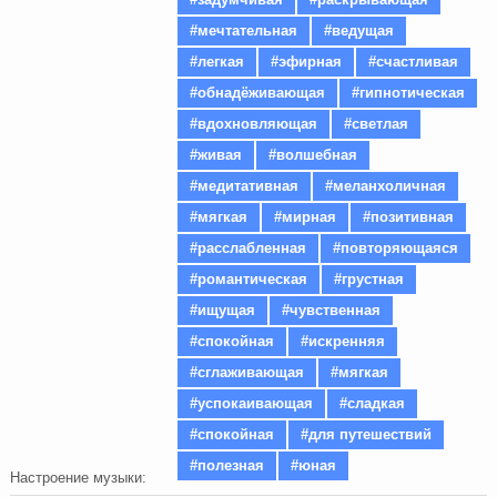
#мечтательная
#ведущая
#легкая
#эфирная
#счастливая
#обнадёживающая
#гипнотическая
#вдохновляющая
#светлая
#живая
#волшебная
#медитативная
#меланхоличная
#мягкая
#мирная
#позитивная
#расслабленная
#повторяющаяся
#романтическая
#грустная
#ищущая
#чувственная
#спокойная
#искренняя
#сглаживающая
#мягкая
#успокаивающая
#сладкая
#спокойная
#для путешествий
#полезная
#юная
Настроение музыки: