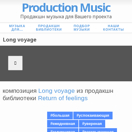
Production Music
Продакшн музыка для Вашего проекта
МУЗЫКА
ПРОДАКШН
ПОДБОР
НАШИ
ДЛЯ...
БИБЛИОТЕКИ
МУЗЫКИ
КОНТАКТЫ
Long voyage
композиция
Long voyage
из продакшн
библиотеки
Return of feelings
#большая
#успокаивающая
#ежедневная
#увереная
#задумчивая
#раскрывающая