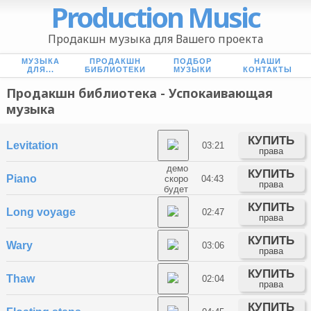
Production Music
Продакшн музыка для Вашего проекта
МУЗЫКА
ПРОДАКШН
ПОДБОР
НАШИ
ДЛЯ...
БИБЛИОТЕКИ
МУЗЫКИ
КОНТАКТЫ
Продакшн библиотека - Успокаивающая
музыка
КУПИТЬ
Levitation
03:21
права
демо
КУПИТЬ
Piano
скоро
04:43
права
будет
КУПИТЬ
Long voyage
02:47
права
КУПИТЬ
Wary
03:06
права
КУПИТЬ
Thaw
02:04
права
КУПИТЬ